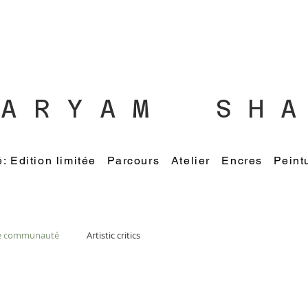
 A R Y A M S H A 
 Edition limitée
Parcours
Atelier
Encres
Peint
e communauté
Artistic critics