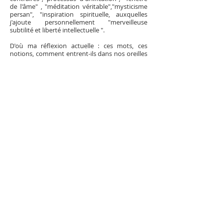
de l'âme" , "méditation véritable","mysticisme
persan", "inspiration spirituelle, auxquelles
j'ajoute personnellement "merveilleuse
subtilité et liberté intellectuelle ".
D'où ma réflexion actuelle : ces mots, ces
notions, comment entrent-ils dans nos oreilles
pleines de bruits? Ces œuvres, comment
touchent-elles nos yeux brouillés, lavés,
délavés...?
Ces œuvres y pénètrent car elles sont traitées
par une main habille volontairement malhabile
savante et ignorante, profane et sacrée, à
l'action directe et au charme magique nous
plongeant dans un état syncopal qui font de
leurs auteurs, Maryam Shams, un compositeur
exceptionnel : un maître "sorcelleries" qui
comme BACH, en une fugue, attire avant qu'il
l'a perçoive son récepteur dans un état de
réceptivité, favorable aux plus subtils
enchantements, obligeant les regards à se
tourner vers l'inexplorable, l'insaisissable,
l'infaisable pour Antoine SAURA, l'infatigable
pour GIACOMETTI et Bram VAN VELDE chers à
Charles JULLET et Samuel BECKET."...