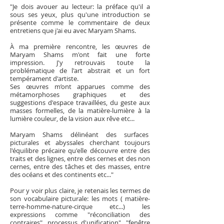
"Je dois avouer au lecteur: la préface qu'il a
sous ses yeux, plus qu'une introduction se
présente comme le commentaire de deux
entretiens que j'ai eu avec Maryam Shams.
À ma première rencontre, les œuvres de
Maryam Shams m'ont fait une forte
impression. J'y retrouvais toute la
problématique de l'art abstrait et un fort
tempérament d'artiste.
Ses œuvres m’ont apparues comme des
métamorphoses graphiques et des
suggestions d'espace travaillées, du geste aux
masses formelles, de la matière-lumière à la
lumière couleur, de la vision aux rêve etc...
Maryam Shams délinéant des surfaces
picturales et abyssales cherchant toujours
l'équilibre précaire qu'elle découvre entre des
traits et des lignes, entre des cernes et des non
cernes, entre des tâches et des masses, entre
des océans et des continents etc..."
Pour y voir plus claire, je retenais les termes de
son vocabulaire picturale: les mots ( matière-
terre-homme-nature-cirque etc...) les
expressions comme "réconciliation des
contraires", processus d'unification", "fenêtre