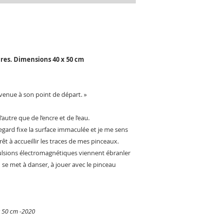
verre minéral de
Livraison:
Possibilité de ret
Frais de livraiso
ires. Dimensions 40 x 50 cm
Délai de livraiso
revenue à son point de départ. »
’autre que de l’encre et de l’eau.
gard fixe la surface immaculée et je me sens
êt à accueillir les traces de mes pinceaux.
pulsions électromagnétiques viennent ébranler
se met à danser, à jouer avec le pinceau
x 50 cm -2020