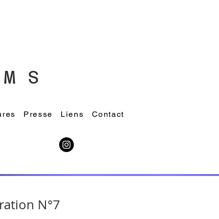
M S
ures
Presse
Liens
Contact
ration N°7