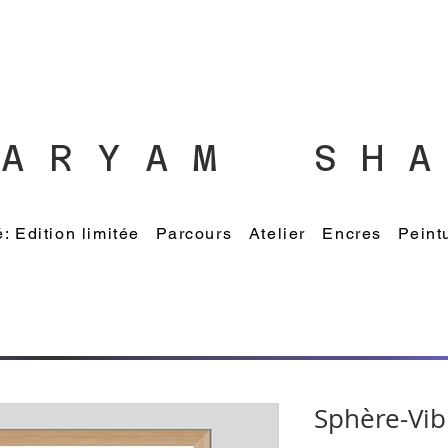
 A R Y A M S H A 
 Edition limitée
Parcours
Atelier
Encres
Peint
Sphère-Vib