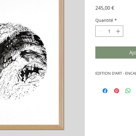
Prix
245,00 €
Quantité
*
Aj
EDITION D'ART - ENC
Tirage:
25 exemp
signée
Dimensions:
40 
Support:
Papier
350 gr
Garantie:
Vendu a
Encadrement: O
Cadre Nielsen bo
massif équipé de