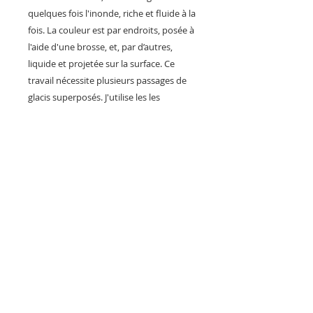
quelques fois l'inonde, riche et fluide à la
fois. La couleur est par endroits, posée à
l'aide d'une brosse, et, par d’autres,
liquide et projetée sur la surface. Ce
travail nécessite plusieurs passages de
glacis superposés. J'utilise les les
pigments naturels travaillés et préparés
par mes soins au fur et à mesure. Les
pigments provoquent un sentiment
"tactile" de la matière, essentielle à la
peinture. Je choisis mes couleurs
instinctivement.
Œuvre originale: Technique mixte sur
toile 162 x 114 cm - 2013
Édition d’Art